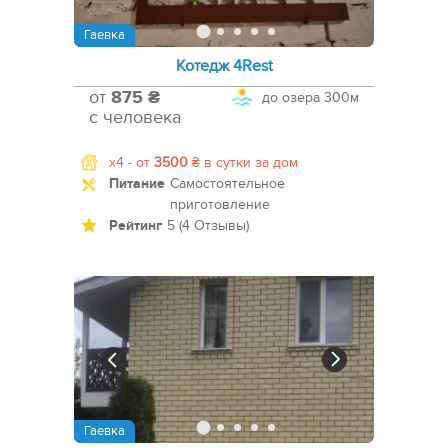
Гаевка
Котедж 4Rest
от
875 ₴
до озера
300м
с человека
x4 -
от
3500
₴
в сутки за дом
Питание
Самостоятельное
приготовление
Рейтинг
5 (4 Отзывы)
Гаевка