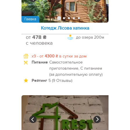
Гаевка
Котедж Лісова хатинка
от
478 ₴
до озера
200м
с человека
x9 -
от
4300
₴
в сутки за дом
Питание
Самостоятельное
приготовление, С питанием
(за дополнительную оплату)
Рейтинг
5 (9 Отзывы)