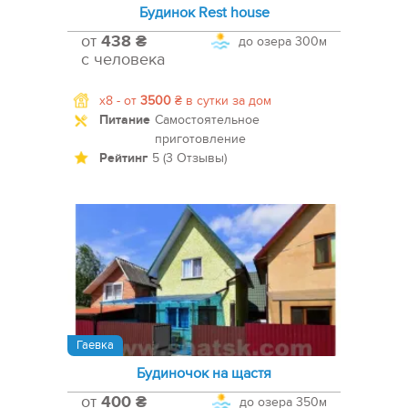
Будинок Rest house
от
438 ₴
до озера
300м
с человека
x8 -
от
3500
₴
в сутки за дом
Питание
Самостоятельное
приготовление
Рейтинг
5 (3 Отзывы)
Гаевка
Будиночок на щастя
от
400 ₴
до озера
350м