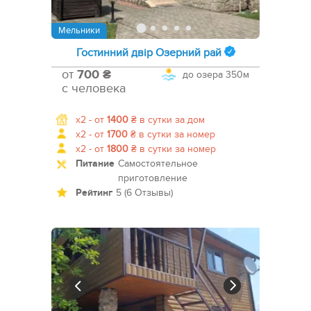
Мельники
Гостинний двір Озерний рай
от
700 ₴
до озера
350м
с человека
x2 -
от
1400
₴
в сутки за дом
x2 -
от
1700
₴
в сутки за номер
x2 -
от
1800
₴
в сутки за номер
Питание
Самостоятельное
приготовление
Рейтинг
5 (6 Отзывы)