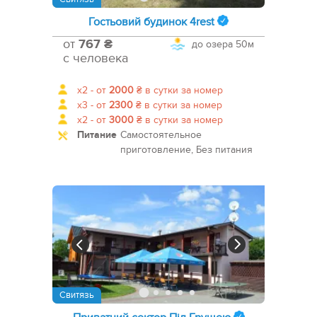
Гостьовий будинок 4rest
от
767 ₴
до озера
50м
с человека
x2 -
от
2000
₴
в сутки за номер
x3 -
от
2300
₴
в сутки за номер
x2 -
от
3000
₴
в сутки за номер
Питание
Самостоятельное
приготовление, Без питания
Свитязь