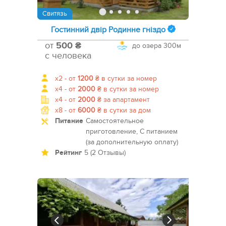
Свитязь
Гостинний двір Родинне гніздо
от
500 ₴
до озера
300м
с человека
x2 -
от
1200
₴
в сутки за номер
x4 -
от
2000
₴
в сутки за номер
x4 -
от
2000
₴
за апартамент
x8 -
от
6000
₴
в сутки за дом
Питание
Самостоятельное
приготовление, С питанием
(за дополнительную оплату)
Рейтинг
5 (2 Отзывы)