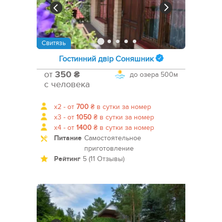
Свитязь
Гостинний двір Соняшник
от
350 ₴
до озера
500м
с человека
x2 -
от
700
₴
в сутки за номер
x3 -
от
1050
₴
в сутки за номер
x4 -
от
1400
₴
в сутки за номер
Питание
Самостоятельное
приготовление
Рейтинг
5 (11 Отзывы)