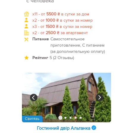
с человека
x11 -
от
5500
₴
в сутки за дом
x2 -
от
1000
₴
в сутки за номер
x3 -
от
1500
₴
в сутки за номер
x2 -
от
2500
₴
за апартамент
Питание
Самостоятельное
приготовление, С питанием
(за дополнительную оплату)
Рейтинг
5 (2 Отзывы)
Свитязь
Гостинний двір Альтанка