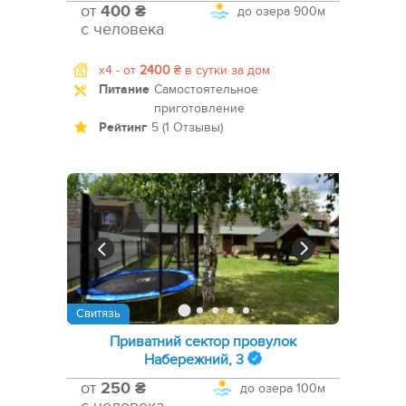
от
400 ₴
до озера
900м
с человека
x4 -
от
2400
₴
в сутки за дом
Питание
Самостоятельное
приготовление
Рейтинг
5 (1 Отзывы)
Свитязь
Приватний сектор провулок
Набережний, 3
от
250 ₴
до озера
100м