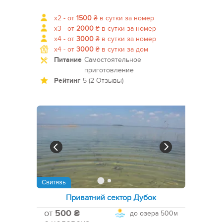
x2 -
от
1500
₴
в сутки за номер
x3 -
от
2000
₴
в сутки за номер
x4 -
от
3000
₴
в сутки за номер
x4 -
от
3000
₴
в сутки за дом
Питание
Самостоятельное
приготовление
Рейтинг
5 (2 Отзывы)
Свитязь
Приватний сектор Дубок
от
500 ₴
до озера
500м