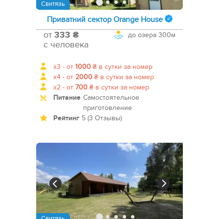
Свитязь
Приватний сектор Orange House
от
333 ₴
до озера
300м
с человека
x3 -
от
1000
₴
в сутки за номер
x4 -
от
2000
₴
в сутки за номер
x2 -
от
700
₴
в сутки за номер
Питание
Самостоятельное
приготовление
Рейтинг
5 (3 Отзывы)
Свитязь