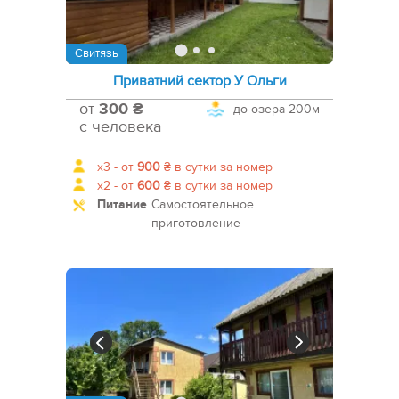
Свитязь
Приватний сектор У Ольги
от
300 ₴
до озера
200м
с человека
x3 -
от
900
₴
в сутки за номер
x2 -
от
600
₴
в сутки за номер
Питание
Самостоятельное
приготовление