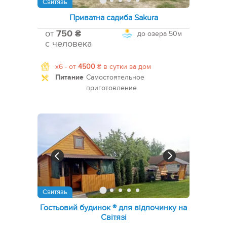
Свитязь
Приватна садиба Sakura
от
750 ₴
до озера
50м
с человека
x6 -
от
4500
₴
в сутки за дом
Питание
Самостоятельное
приготовление
Свитязь
Гостьовий будинок ® для відпочинку на
Світязі