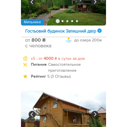
Мельники
Гостьовий будинок Затишний двір
от
800 ₴
до озера
200м
с человека
x5 -
от
4000
₴
в сутки за дом
Питание
Самостоятельное
приготовление
Рейтинг
5 (3 Отзывы)