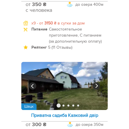
от
350 ₴
до озера
400м
с человека
x9 -
от
3150
₴
в сутки за дом
Питание
Самостоятельное
приготовление, С питанием
(за дополнительную оплату)
Рейтинг
5 (11 Отзывы)
Шацк
Приватна садиба Казковий двір
от
300 ₴
до озера
350м