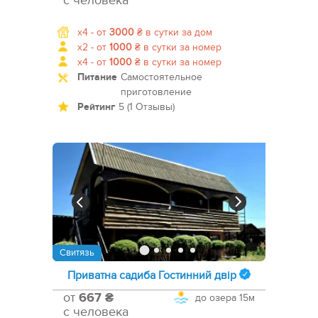
с человека
x4 -
от
3000
₴
в сутки за дом
x2 -
от
1000
₴
в сутки за номер
x4 -
от
1000
₴
в сутки за номер
Питание
Самостоятельное
приготовление
Рейтинг
5 (1 Отзывы)
Свитязь
Приватна садиба Гостинний двір
от
667 ₴
до озера
15м
с человека