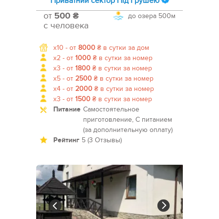
Приватний сектор Під Грушею
от
500 ₴
до озера
500м
с человека
x10 -
от
8000
₴
в сутки за дом
x2 -
от
1000
₴
в сутки за номер
x3 -
от
1800
₴
в сутки за номер
x5 -
от
2500
₴
в сутки за номер
x4 -
от
2000
₴
в сутки за номер
x3 -
от
1500
₴
в сутки за номер
Питание
Самостоятельное
приготовление, С питанием
(за дополнительную оплату)
Рейтинг
5 (3 Отзывы)