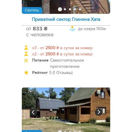
Свитязь
Приватний сектор Глиняна Хата
от
833 ₴
до озера
100м
с человека
x3 -
от
2500
₴
в сутки за номер
x2 -
от
2500
₴
в сутки за номер
Питание
Самостоятельное
приготовление
Рейтинг
5 (1 Отзывы)