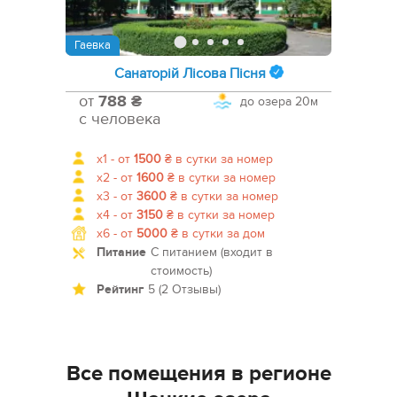
Гаевка
Санаторій Лісова Пісня
от
788 ₴
до озера
20м
с человека
x1 -
от
1500
₴
в сутки за номер
x2 -
от
1600
₴
в сутки за номер
x3 -
от
3600
₴
в сутки за номер
x4 -
от
3150
₴
в сутки за номер
x6 -
от
5000
₴
в сутки за дом
Питание
С питанием (входит в
стоимость)
Рейтинг
5 (2 Отзывы)
Все помещения в регионе