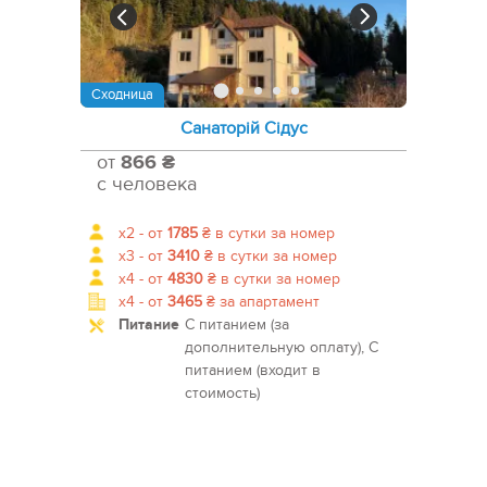
Сходница
Санаторій Сідус
от
866 ₴
с человека
x2 -
от
1785
₴
в сутки за номер
x3 -
от
3410
₴
в сутки за номер
x4 -
от
4830
₴
в сутки за номер
x4 -
от
3465
₴
за апартамент
Питание
С питанием (за
дополнительную оплату), С
питанием (входит в
стоимость)