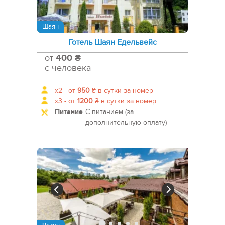
Шаян
Готель Шаян Едельвейс
от
400 ₴
с человека
x2 -
от
950
₴
в сутки за номер
x3 -
от
1200
₴
в сутки за номер
Питание
С питанием (за
дополнительную оплату)