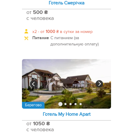
Готель Смерічка
от
500 ₴
с человека
x2 -
от
1000
₴
в сутки за номер
Питание
С питанием (за
дополнительную оплату)
Берегово
Готель My Home Apart
от
1050 ₴
с человека