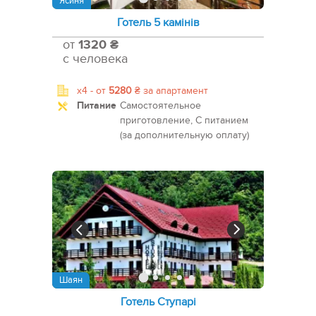
Ясиня
Готель 5 камінів
от
1320 ₴
с человека
x4 -
от
5280
₴
за апартамент
Питание
Самостоятельное
приготовление, С питанием
(за дополнительную оплату)
Шаян
Готель Ступарі