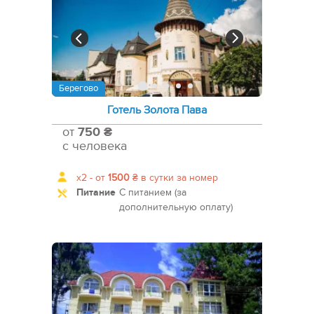
Берегово
Готель Золота Пава
от
750 ₴
с человека
x2 -
от
1500
₴
в сутки за номер
Питание
С питанием (за
дополнительную оплату)