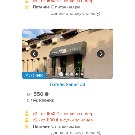
x4 -
от
1650
₴
в сутки за номер
Питание
С питанием (за
дополнительную оплату)
Мукачево
Готель SameТой
от
550 ₴
с человека
x3 -
от
1650
₴
в сутки за номер
x2 -
от
1100
₴
в сутки за номер
Питание
С питанием (за
дополнительную оплату),