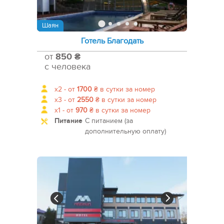
Шаян
Готель Благодать
от
850 ₴
с человека
x2 -
от
1700
₴
в сутки за номер
x3 -
от
2550
₴
в сутки за номер
x1 -
от
970
₴
в сутки за номер
Питание
С питанием (за
дополнительную оплату)