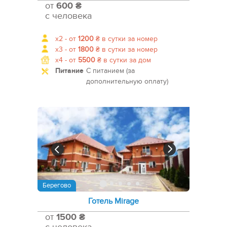
от
600 ₴
с человека
x2 -
от
1200
₴
в сутки за номер
x3 -
от
1800
₴
в сутки за номер
x4 -
от
5500
₴
в сутки за дом
Питание
С питанием (за
дополнительную оплату)
Берегово
Готель Mirage
от
1500 ₴