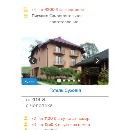
x4 -
от
4200
₴
за апартамент
Питание
Самостоятельное
приготовление
Ясиня
Готель Суховія
от
413 ₴
с человека
x2 -
от
1100
₴
в сутки за номер
x3 -
от
1250
₴
в сутки за номер