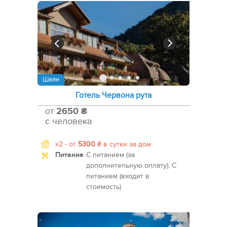
Шаян
Готель Червона рута
от
2650 ₴
с человека
x2 -
от
5300
₴
в сутки за дом
Питание
С питанием (за
дополнительную оплату), С
питанием (входит в
стоимость)