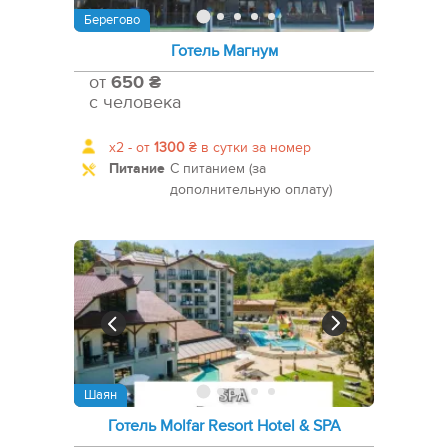
Берегово
Готель Магнум
от
650 ₴
с человека
x2 -
от
1300
₴
в сутки за номер
Питание
С питанием (за
дополнительную оплату)
Шаян
Готель Molfar Resort Hotel & SPA