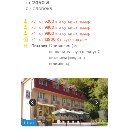
от
2450 ₴
с человека
x2 -
от
6200
₴
в сутки за номер
x3 -
от
9800
₴
в сутки за номер
x4 -
от
9800
₴
в сутки за номер
x4 -
от
13800
₴
в сутки за дом
Питание
С питанием (за
дополнительную оплату), С
питанием (входит в
стоимость)
Шаян