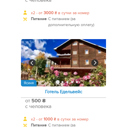
с человека
x2 -
от
3000
₴
в сутки за номер
Питание
С питанием (за
дополнительную оплату)
Ясиня
Готель Едельвейс
от
500 ₴
с человека
x2 -
от
1000
₴
в сутки за номер
Питание
С питанием (за