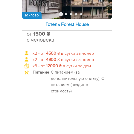
Мигово
Готель Forest House
от
1500 ₴
с человека
x2 -
от
4500
₴
в сутки за номер
x2 -
от
4900
₴
в сутки за номер
x8 -
от
12000
₴
в сутки за дом
Питание
С питанием (за
дополнительную оплату), С
питанием (входит в
стоимость)