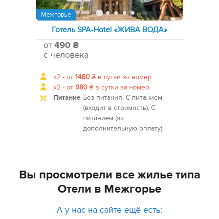
Межгорье
Готель SPA-Hotel «ЖИВА ВОДА»
от
490 ₴
с человека
x2 -
от
1480
₴
в сутки за номер
x2 -
от
980
₴
в сутки за номер
Питание
Без питания, С питанием
(входит в стоимость), С
питанием (за
дополнительную оплату)
Вы просмотрели все жилье типа
Отели в Межгорье
А у нас на сайте ещё есть: