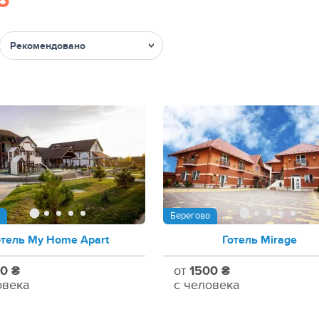
6
Сортировка
Берегово
отель My Home Apart
Готель Mirage
0 ₴
от
1500 ₴
овека
с человека