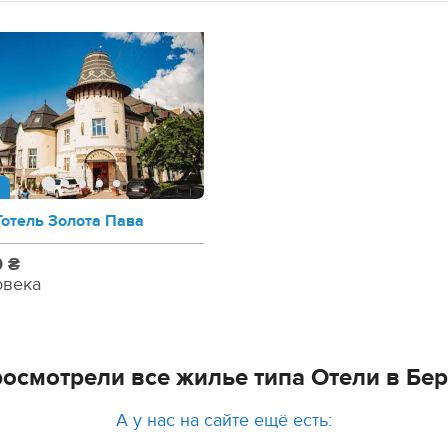
Готель Золота Пава
0 ₴
овека
осмотрели все жилье типа Отели в Бе
А у нас на сайте ещё есть: