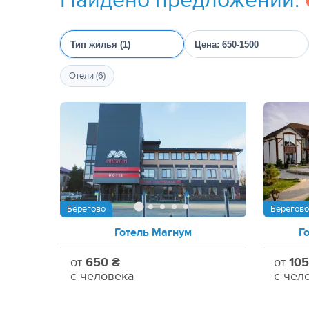
Тип жилья (1)
Цена: 650-1500
Отели (6)
Берегово
Берегово
Готель Магнум
Г
от
650 ₴
от
105
с человека
с чел