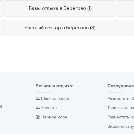
Базы отдыха в Берегово (1)
Частный сектор в Берегово (8)
Регионы отдыха:
Сотрудниче
🌅 Шацкие озера
Разместить 
ы
⛰️ Карпаты
Тарифы на р
🏖️ Черное море
Разместить н
Видео-инстр