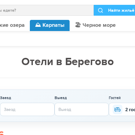
кие озера
⛰️ Карпаты
🏖️ Черное море
Отели в Берегово
Заезд
Выезд
Гостей
2 го