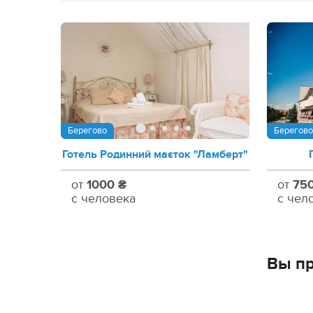
Берегово
Берегово
Готель Родинний маєток "Ламберт"
от
1000 ₴
от
75
с человека
с чел
Вы пр