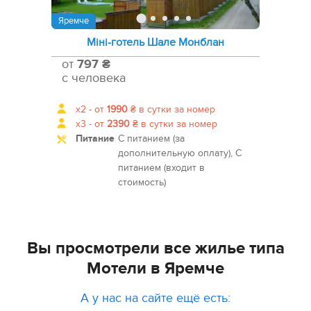
Яремче
Міні-готель Шале Монблан
от
797 ₴
с человека
x2 -
от
1990
₴
в сутки за номер
x3 -
от
2390
₴
в сутки за номер
Питание
С питанием (за
дополнительную оплату), С
питанием (входит в
стоимость)
Вы просмотрели все жилье типа
Мотели в Яремче
А у нас на сайте ещё есть: