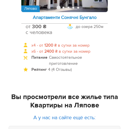
Ляпово
Апартаменти Сонячні Бунгало
от
300 ₴
до озера
250м
с человека
x4 -
от
1200
₴
в сутки за номер
x6 -
от
2400
₴
в сутки за номер
Питание
Самостоятельное
приготовление
Рейтинг
4 (4 Отзывы)
Вы просмотрели все жилье типа
Квартиры на Ляпове
А у нас на сайте ещё есть: