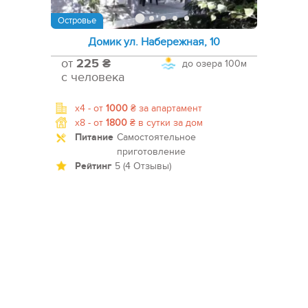
Островье
Домик ул. Набережная, 10
от
225 ₴
до озера
100м
с человека
x4 -
от
1000
₴
за апартамент
x8 -
от
1800
₴
в сутки за дом
Питание
Самостоятельное
приготовление
Рейтинг
5 (4 Отзывы)