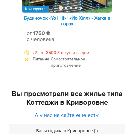
Криворовня
Будиночок «Yo Hill» | «Йо Хілл» - Хатка в
горах
от
1750 ₴
с человека
x2 -
от
3500
₴
в сутки за дом
Питание
Самостоятельное
приготовление
Вы просмотрели все жилье типа
Коттеджи в Криворовне
А у нас на сайте ещё есть:
Базы отдыха в Криворовне (1)