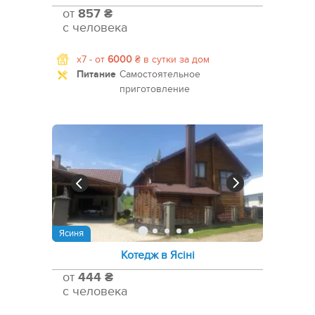
от
857 ₴
с человека
x7 -
от
6000
₴
в сутки за дом
Питание
Самостоятельное
приготовление
Ясиня
Котедж в Ясіні
от
444 ₴
с человека