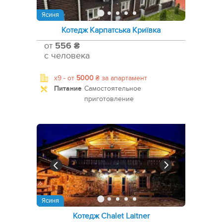
Ясиня
Котедж Карпатська Криївка
от
556 ₴
с человека
x9 -
от
5000
₴
за апартамент
Питание
Самостоятельное
приготовление
Ясиня
Котедж Chalet Laitner