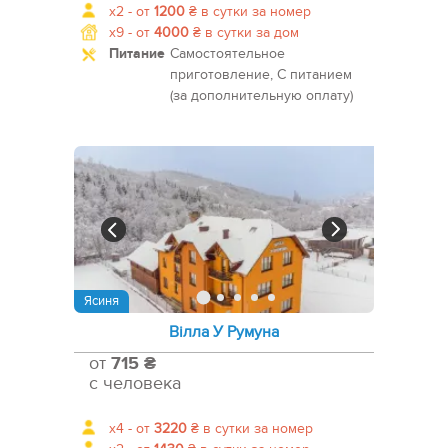
x2 -
от
1200
₴
в сутки за номер
x9 -
от
4000
₴
в сутки за дом
Питание
Самостоятельное
приготовление, С питанием
(за дополнительную оплату)
Ясиня
Вілла У Румуна
от
715 ₴
с человека
x4 -
от
3220
₴
в сутки за номер