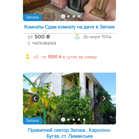
Затока
Комнаты Сдам комнату на даче в Затоке
от
500 ₴
До моря
100м
с человека
x2 -
от
1000
₴
в сутки за номер
Затока
Приватний сектор Затока , Кароліно-
Бугаз, ст. Лиманська