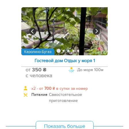
Каролино-Бугаз
Гостевой дом Отдых у моря 1
от
350 ₴
До моря
100м
с человека
x2 -
от
700
₴
в сутки за номер
Питание
Самостоятельное
приготовление
Показать больше