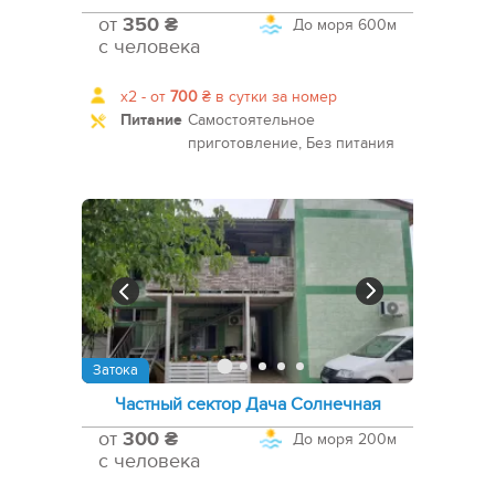
от
350 ₴
До моря
600м
с человека
x2 -
от
700
₴
в сутки за номер
Питание
Самостоятельное
приготовление, Без питания
Затока
Частный сектор Дача Солнечная
от
300 ₴
До моря
200м
с человека