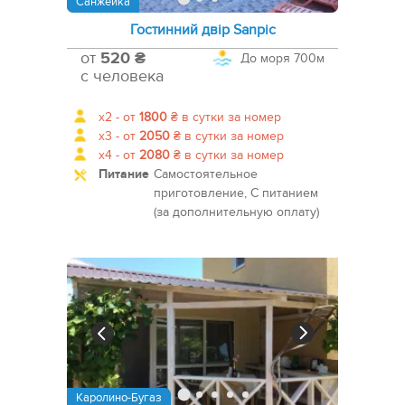
Санжейка
Гостинний двір Sanpic
от
520 ₴
До моря
700м
с человека
x2 -
от
1800
₴
в сутки за номер
x3 -
от
2050
₴
в сутки за номер
x4 -
от
2080
₴
в сутки за номер
Питание
Самостоятельное
приготовление, С питанием
(за дополнительную оплату)
Каролино-Бугаз