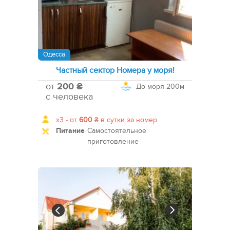
Одесса
Частный сектор Номера у моря!
от
200 ₴
До моря
200м
с человека
x3 -
от
600
₴
в сутки за номер
Питание
Самостоятельное
приготовление