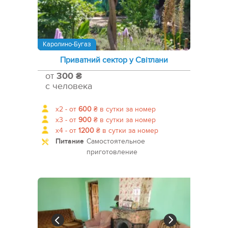
Каролино-Бугаз
Приватний сектор у Світлани
от
300 ₴
с человека
x2 -
от
600
₴
в сутки за номер
x3 -
от
900
₴
в сутки за номер
x4 -
от
1200
₴
в сутки за номер
Питание
Самостоятельное
приготовление