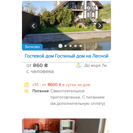
Вилково
Гостевой дом Гостиный дом на Лесной
от
860 ₴
До моря
7м
с человека
x10 -
от
8600
₴
в сутки за дом
Питание
Самостоятельное
приготовление, С питанием
(за дополнительную оплату)