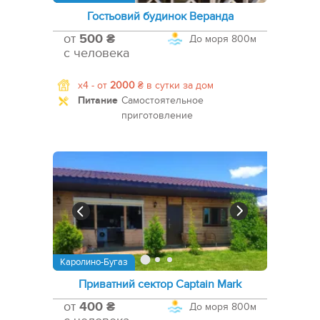
Гостьовий будинок Веранда
от
500 ₴
До моря
800м
с человека
x4 -
от
2000
₴
в сутки за дом
Питание
Самостоятельное
приготовление
Каролино-Бугаз
Приватний сектор Captain Mark
от
400 ₴
До моря
800м