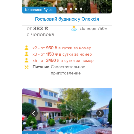
Каролино-Бугаз
Гостьовий будинок у Олексія
от
383 ₴
До моря
750м
с человека
x2 -
от
950
₴
в сутки за номер
x3 -
от
1150
₴
в сутки за номер
x5 -
от
2450
₴
в сутки за номер
Питание
Самостоятельное
приготовление