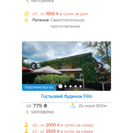
с человека
x3 -
от
1600
₴
в сутки за дом
Питание
Самостоятельное
приготовление
Каролино-Бугаз
Гостьовий будинок Filin
от
775 ₴
До моря
800м
с человека
x2 -
от
2000
₴
в сутки за номер
x3 -
от
2500
₴
в сутки за номер