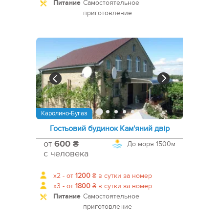
Питание
Самостоятельное
приготовление
Каролино-Бугаз
Гостьовий будинок Кам'яний двір
от
600 ₴
До моря
1500м
с человека
x2 -
от
1200
₴
в сутки за номер
x3 -
от
1800
₴
в сутки за номер
Питание
Самостоятельное
приготовление