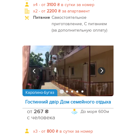
x4 -
от
3100
₴
в сутки за номер
x2 -
от
2200
₴
за апартамент
Питание
Самостоятельное
приготовление, С питанием
(за дополнительную оплату)
Каролино-Бугаз
Гостинний двір Дом семейного отдыха
от
267 ₴
До моря
600м
с человека
x3 -
от
800
₴
в сутки за номер