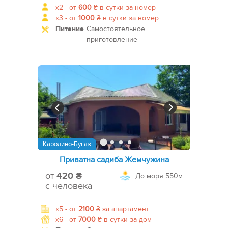
x2 -
от
600
₴
в сутки за номер
x3 -
от
1000
₴
в сутки за номер
Питание
Самостоятельное
приготовление
Каролино-Бугаз
Приватна садиба Жемчужина
от
420 ₴
До моря
550м
с человека
x5 -
от
2100
₴
за апартамент
x6 -
от
7000
₴
в сутки за дом