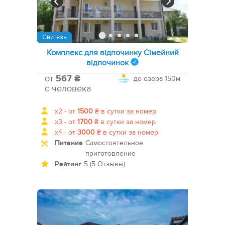
Свитязь
Комплекс для відпочинку Сімейний
відпочинок
от
567 ₴
до озера
150м
с человека
x2 -
от
1500
₴
в сутки за номер
x3 -
от
1700
₴
в сутки за номер
x4 -
от
3000
₴
в сутки за номер
Питание
Самостоятельное
приготовление
Рейтинг
5 (5 Отзывы)