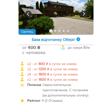
Свитязь
База відпочинку Оберіг
от
400 ₴
до озера
80м
с человека
x2 -
от
800
₴
в сутки за номер
x2 -
от
1200
₴
в сутки за номер
x4 -
от
1600
₴
в сутки за номер
x2 -
от
1600
₴
в сутки за номер
Питание
Самостоятельное
приготовление, С питанием
(за дополнительную оплату)
Рейтинг
4 (3 Отзывы)