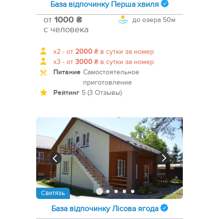
База відпочинку Перша хвиля
от
1000 ₴
до озера
50м
с человека
x2 -
от
2000
₴
в сутки за номер
x3 -
от
3000
₴
в сутки за номер
Питание
Самостоятельное
приготовление
Рейтинг
5 (3 Отзывы)
Свитязь
База відпочинку Лісова ягода