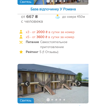
Свитязь
База відпочинку У Романа
от
667 ₴
до озера
450м
с человека
x3 -
от
2000
₴
в сутки за номер
x5 -
от
3600
₴
в сутки за номер
Питание
Самостоятельное
приготовление
Рейтинг
5 (1 Отзывы)
Свитязь