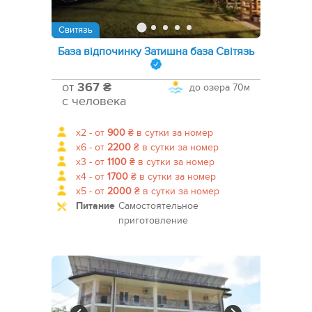
Свитязь
База відпочинку Затишна база Світязь
от
367 ₴
до озера
70м
с человека
x2 -
от
900
₴
в сутки за номер
x6 -
от
2200
₴
в сутки за номер
x3 -
от
1100
₴
в сутки за номер
x4 -
от
1700
₴
в сутки за номер
x5 -
от
2000
₴
в сутки за номер
Питание
Самостоятельное
приготовление