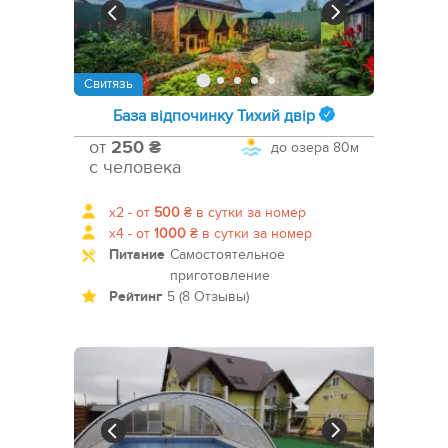
Свитязь
База відпочинку Тихий двір
от
250 ₴
до озера
80м
с человека
x2 -
от
500
₴
в сутки за номер
x4 -
от
1000
₴
в сутки за номер
Питание
Самостоятельное
приготовление
Рейтинг
5 (8 Отзывы)