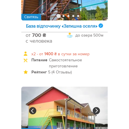
Свитязь
База відпочинку «Затишна оселя»
от
700 ₴
до озера
500м
с человека
x2 -
от
1400
₴
в сутки за номер
Питание
Самостоятельное
приготовление
Рейтинг
5 (4 Отзывы)