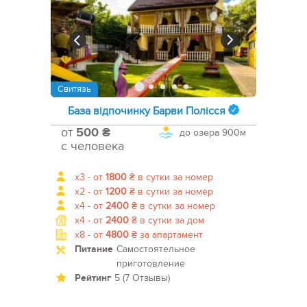
Свитязь
База відпочинку Барви Полісся
от
500 ₴
до озера
900м
с человека
x3 -
от
1800
₴
в сутки за номер
x2 -
от
1200
₴
в сутки за номер
x4 -
от
2400
₴
в сутки за номер
x4 -
от
2400
₴
в сутки за дом
x8 -
от
4800
₴
за апартамент
Питание
Самостоятельное
приготовление
Рейтинг
5 (7 Отзывы)