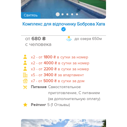
Свитязь
Комплекс для відпочинку Боброва Хата
от
680 ₴
до озера
650м
с человека
x2 -
от
1800
₴
в сутки за номер
x2 -
от
4000
₴
в сутки за номер
x3 -
от
2200
₴
в сутки за номер
x5 -
от
3400
₴
за апартамент
x7 -
от
5000
₴
в сутки за дом
Питание
Самостоятельное
приготовление, С питанием
(за дополнительную оплату)
Рейтинг
5 (1 Отзывы)