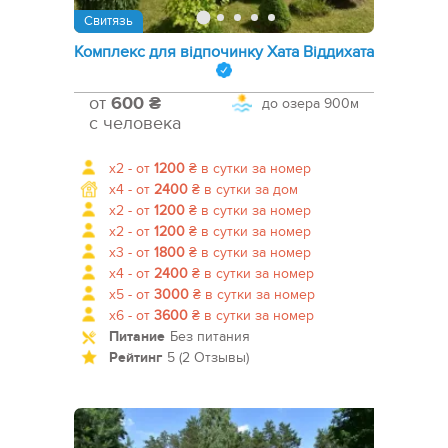
Свитязь
Комплекс для відпочинку Хата Віддихата
от
600 ₴
до озера
900м
с человека
x2 -
от
1200
₴
в сутки за номер
x4 -
от
2400
₴
в сутки за дом
x2 -
от
1200
₴
в сутки за номер
x2 -
от
1200
₴
в сутки за номер
x3 -
от
1800
₴
в сутки за номер
x4 -
от
2400
₴
в сутки за номер
x5 -
от
3000
₴
в сутки за номер
x6 -
от
3600
₴
в сутки за номер
Питание
Без питания
Рейтинг
5 (2 Отзывы)