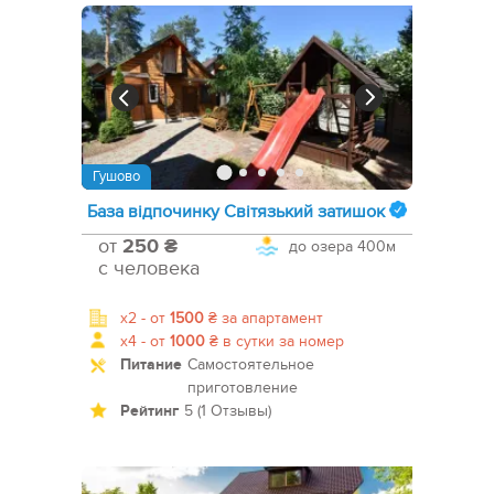
Гушово
База відпочинку Світязький затишок
от
250 ₴
до озера
400м
с человека
x2 -
от
1500
₴
за апартамент
x4 -
от
1000
₴
в сутки за номер
Питание
Самостоятельное
приготовление
Рейтинг
5 (1 Отзывы)