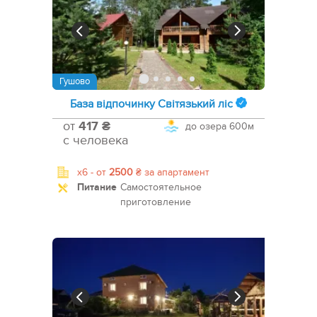
Гушово
База відпочинку Світязький ліс
от
417 ₴
до озера
600м
с человека
x6 -
от
2500
₴
за апартамент
Питание
Самостоятельное
приготовление