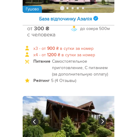
Гушово
База відпочинку Азалія
от
300 ₴
до озера
500м
с человека
x3 -
от
900
₴
в сутки за номер
x4 -
от
1200
₴
в сутки за номер
Питание
Самостоятельное
приготовление, С питанием
(за дополнительную оплату)
Рейтинг
5 (4 Отзывы)